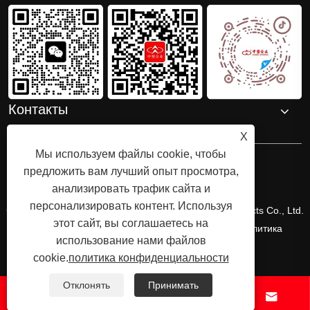
Контакты
X
Мы используем файлы cookie, чтобы
предложить вам лучший опыт просмотра,
анализировать трафик сайта и
персонализировать контент. Используя
Copyright © 2025 Shenzhenzhongsuwang Plastic Products Co., Ltd.
этот сайт, вы соглашаетесь на
Все права защищены.
Links
Sitemap
RSS
XML
политика
использование нами файлов
конфиденциальности
cookie.
политика конфиденциальности
Отклонять
Принимать



