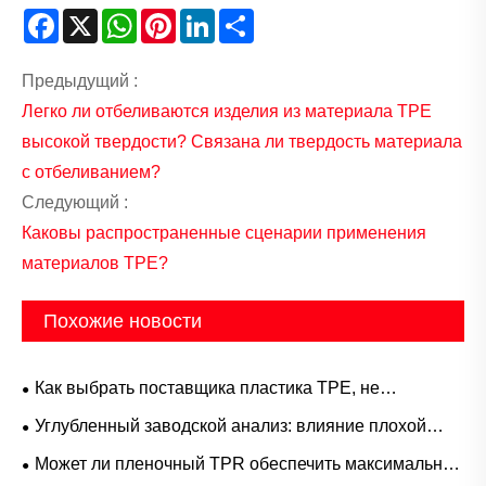
Facebook
X
WhatsApp
Pinterest
LinkedIn
Share
Предыдущий :
Легко ли отбеливаются изделия из материала TPE
высокой твердости? Связана ли твердость материала
с отбеливанием?
Следующий :
Каковы распространенные сценарии применения
материалов TPE?
Похожие новости
Как выбрать поставщика пластика TPE, не
столкнувшись с подводными камнями?
Углубленный заводской анализ: влияние плохой
адгезии материалов ТПЭ на готовую продукцию
Может ли пленочный TPR обеспечить максимальную