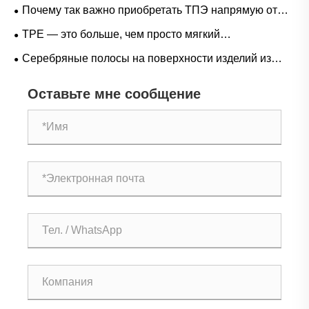
барьерную эффективность и эластичное
Почему так важно приобретать ТПЭ напрямую от
восстановление, необходимые для
оригинального производителя? Преимущество
TPE — это больше, чем просто мягкий
высококачественных медицинских и защитных
цепочки поставок, которое вы не можете позволить
низкотемпературный материал: области применения,
пленок?
Серебряные полосы на поверхности изделий из
себе игнорировать
в которых он действительно сияет при высоких
ТПЭ? Вот как производители решают эту проблему!
температурах
Оставьте мне сообщение