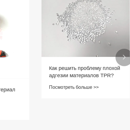

ердым
 ли
Сравнение преимуществ и
недостатков материалов
 TPE
кабеля данных из ПВХ и
Посмотреть больше >>
данных TPE, какой из них
стью?
более долговечен?