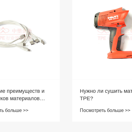
ко эластично TPE?
 ли это для
Попрощайтесь с тв
ения игрушек для
ть больше >>
пластиком: является
х животных?
термопластичная
Посмотреть больше >>
эластомерная плата
просто правильной
твердостью и мягко