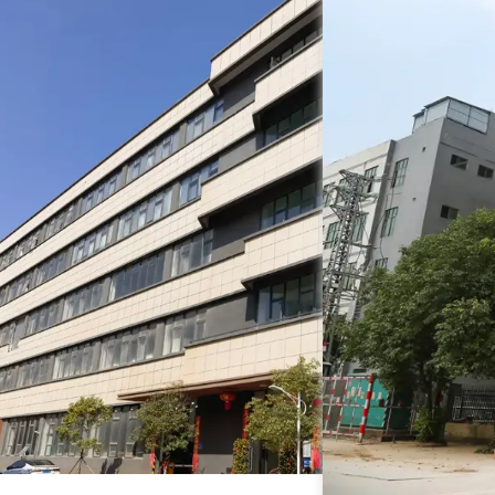
ртира