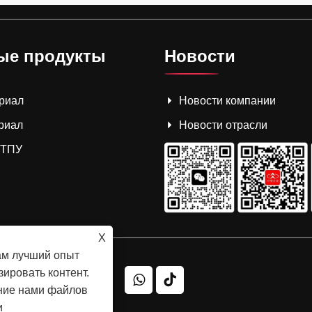
ые продукты
Новости
риал
Новости компании
риал
Новости отрасли
 ТПУ
X
ам лучший опыт
ировать контент.
ание нами файлов
и