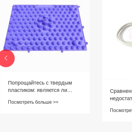

Насколь
Подходит
изготовл
Посмотре
Выбор спортивной обуви:
домашни
какой из них лучше, TPR или
EVA Sole?
Посмотреть больше >>