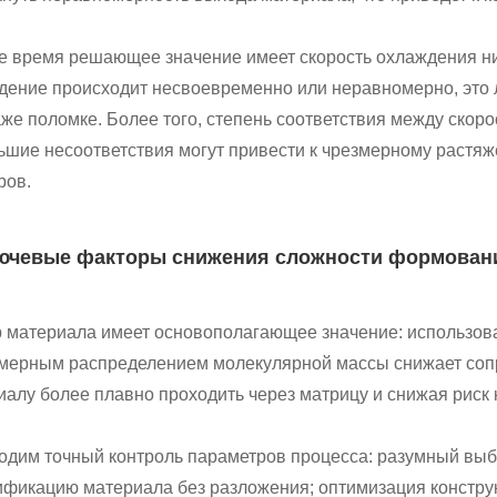
же время решающее значение имеет скорость охлаждения ни
дение происходит несвоевременно или неравномерно, это л
же поломке. Более того, степень соответствия между скоро
ьшие несоответствия могут привести к чрезмерному растяж
ров.
Ключевые факторы снижения сложности формован
 материала имеет основополагающее значение: использов
мерным распределением молекулярной массы снижает сопро
иалу более плавно проходить через матрицу и снижая риск
одим точный контроль параметров процесса: разумный выб
ификацию материала без разложения; оптимизация констр