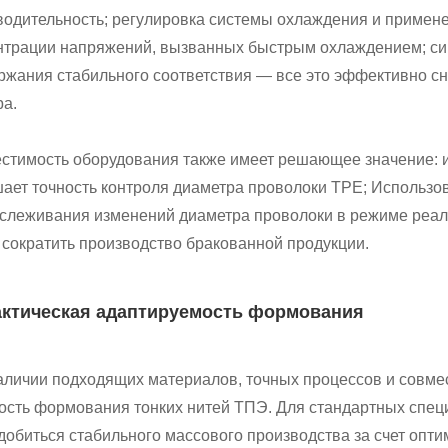
водительность; регулировка системы охлаждения и примен
нтрации напряжений, вызванных быстрым охлаждением; синх
ржания стабильного соответствия — все это эффективно с
ра.
стимость оборудования также имеет решающее значение: и
ает точность контроля диаметра проволоки TPE; Использо
тслеживания изменений диаметра проволоки в режиме реал
 сократить производство бракованной продукции.
 Фактическая адаптируемость формования
аличии подходящих материалов, точных процессов и совм
ость формования тонких нитей ТПЭ. Для стандартных спец
 добиться стабильного массового производства за счет опт