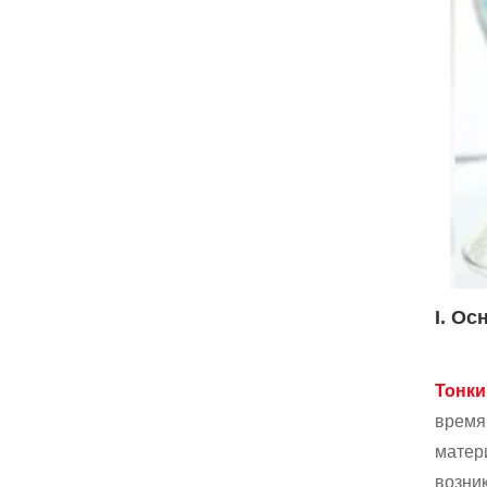
I. О
Тонки
время
матер
возни