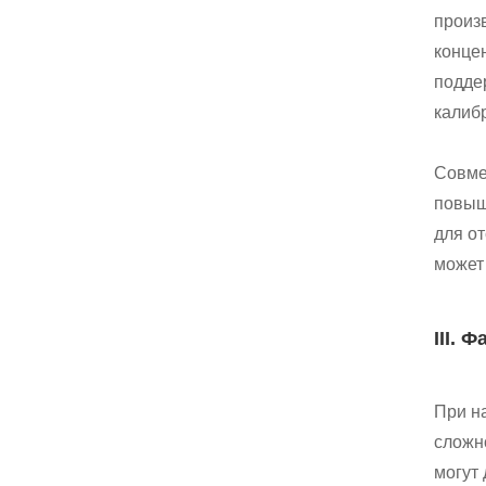
произ
конце
подде
калиб
Совме
повыш
для о
может
III.
При н
сложн
могут