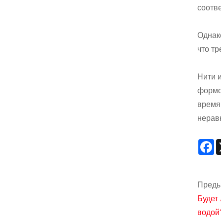
соотв
Однак
что т
Нити 
формо
время
нерав
F
Преды
Будет
водой