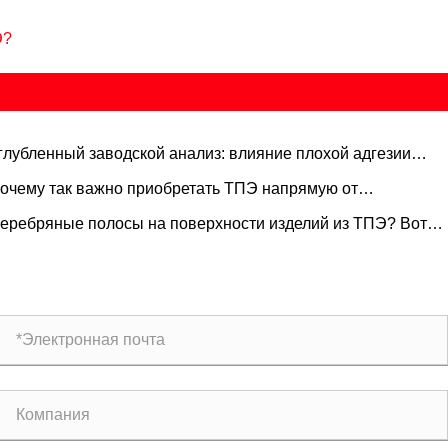
Э?
глубленный заводской анализ: влияние плохой адгезии
териалов ТПЭ на готовую продукцию
очему так важно приобретать ТПЭ напрямую от
игинального производителя? Преимущество цепочки
еребряные полосы на поверхности изделий из ТПЭ? Вот
ставок, которое вы не можете позволить себе игнорировать
к производители решают эту проблему!