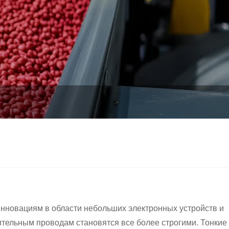
нновациям в области небольших электронных устройств и
тельным проводам становятся все более строгими. Тонкие