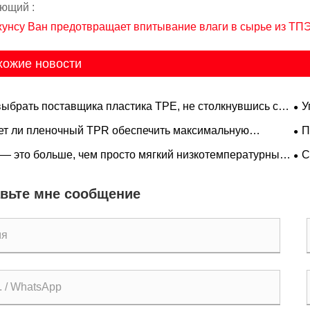
ющий :
жунсу Ван предотвращает впитывание влаги в сырье из ТП
хожие новости
выбрать поставщика пластика TPE, не столкнувшись с
У
дными камнями?
ма
т ли пленочный TPR обеспечить максимальную
П
рную эффективность и эластичное восстановление,
ор
— это больше, чем просто мягкий низкотемпературный
С
одимые для высококачественных медицинских и
по
иал: области применения, в которых он действительно
ка
ных пленок?
 при высоких температурах
вьте мне сообщение