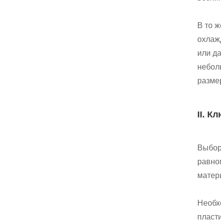
В то 
охлаж
или да
небол
разме
II. 
Выбор
равно
матер
Необх
пласт