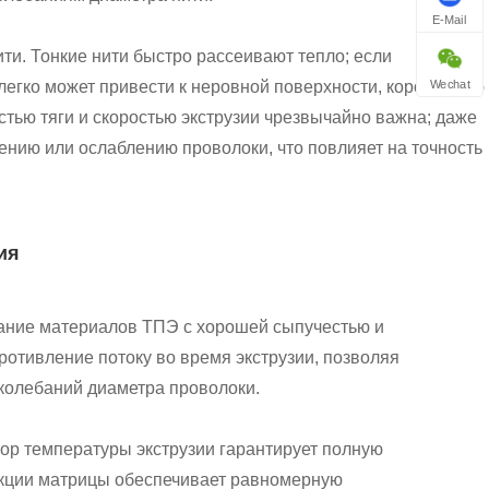
E-Mail
ти. Тонкие нити быстро рассеивают тепло; если
Wechat
егко может привести к неровной поверхности, короблению
стью тяги и скоростью экструзии чрезвычайно важна; даже
ению или ослаблению проволоки, что повлияет на точность
ия
ание материалов ТПЭ с хорошей сыпучестью и
тивление потоку во время экструзии, позволяя
 колебаний диаметра проволоки.
ор температуры экструзии гарантирует полную
укции матрицы обеспечивает равномерную