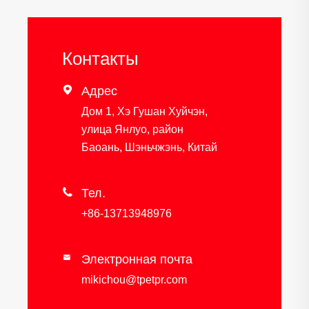
Контакты

Адрес
Дом 1, Хэ Гушан Хуйчэн,
улица Янлуо, район
Баоань, Шэньчжэнь, Китай

Тел.
+86-13713948976
Электронная почта

mikichou@tpetpr.com