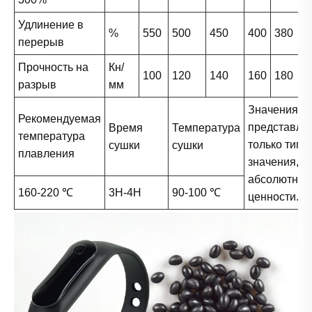
Удлинение в
%
550
500
450
400
380
3
перерыв
Прочность на
Кн/
100
120
140
160
180
2
разрыв
мм
Значения в 
Рекомендуемая
представля
Время
Температура
температура
только типи
сушки
сушки
плавления
значения, а
абсолютны
160-220 ℃
3H-4H
90-100 ℃
ценности.