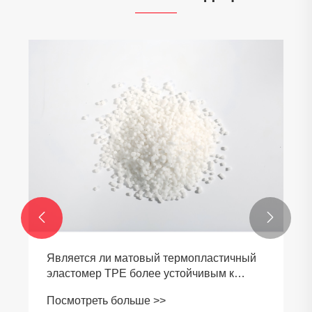


Является ли матовый термопластичный
эластомер TPE более устойчивым к
царапинам? Каковы различия с
Посмотреть больше >>
глянцевой версией?