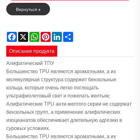
Вернуться к
списку
Facebook
X
WhatsApp
Pinterest
LinkedIn
Share
Описание продукта
Алифатический ТПУ
Большинство TPU являются ароматными, а их
молекулярная структура содержит бензольные
кольца, которые очень легко поглощать
ультрафиолетовый свет и пожелать желтым;
Алифатические TPU анти-желтого серии не содержат
бензольных групп, а применение алифатических
изоцианатов обеспечивает длительную адгезию в
суровых условиях.
Большинство TPU являются ароматными, а их