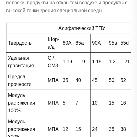
полоски, продукты на открытом воздухе и продукты с
высокой точки зрения специальной среды.
Алифатический ТПУ
Шор-
Твердость
80A
85а
90A
95а
55d
6
а/д
Удельная
G /
1.19
1.19
1.19
1.2
1.21
1
гравитация
CM3
Предел
МПА
35
40
45
50
52
5
прочности
Модуль
растяжения
МПА
5
7
10
15
16
2
100%
Модуль
растяжения
МПА
12
15
24
35
38
4
300%